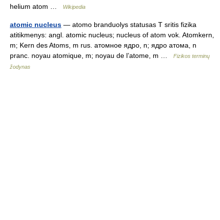
helium atom …
Wikipedia
atomic nucleus
— atomo branduolys statusas T sritis fizika
atitikmenys: angl. atomic nucleus; nucleus of atom vok. Atomkern,
m; Kern des Atoms, m rus. атомное ядро, n; ядро атома, n
pranc. noyau atomique, m; noyau de l’atome, m …
Fizikos terminų
žodynas