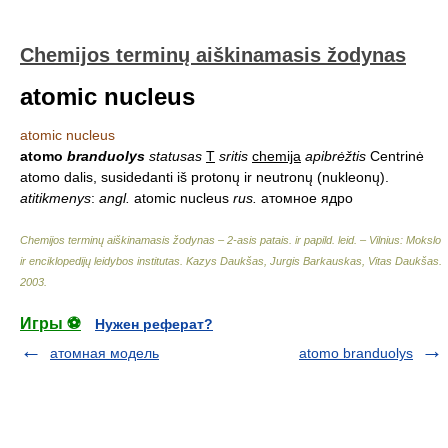
Chemijos terminų aiškinamasis žodynas
atomic nucleus
atomic nucleus
atomo
branduolys
statusas
T
sritis
chemija
apibrėžtis
Centrinė
atomo dalis, susidedanti iš protonų ir neutronų (nukleonų).
atitikmenys
:
angl.
atomic nucleus
rus.
атомное ядро
Chemijos terminų aiškinamasis žodynas – 2-asis patais. ir papild. leid. – Vilnius: Mokslo
ir enciklopedijų leidybos institutas
.
Kazys Daukšas, Jurgis Barkauskas, Vitas Daukšas
.
2003
.
Игры ⚽
Нужен реферат?
атомная модель
atomo branduolys