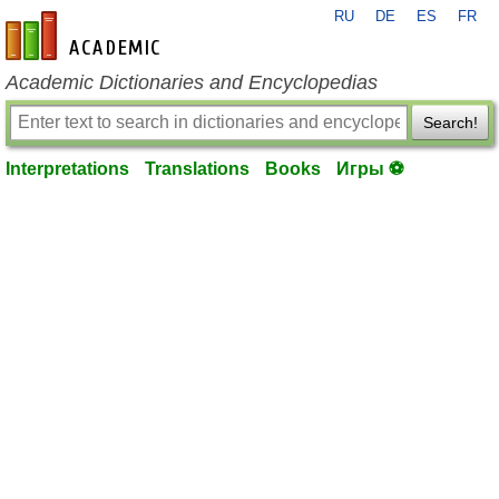
RU
DE
ES
FR
en-academic.com
Academic Dictionaries and Encyclopedias
Search!
Interpretations
Translations
Books
Игры ⚽