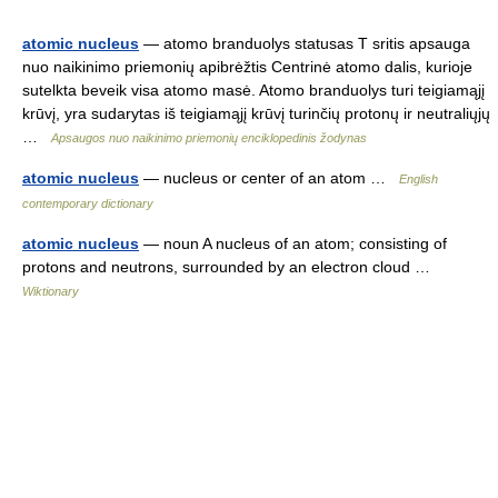
atomic nucleus
— atomo branduolys statusas T sritis apsauga
nuo naikinimo priemonių apibrėžtis Centrinė atomo dalis, kurioje
sutelkta beveik visa atomo masė. Atomo branduolys turi teigiamąjį
krūvį, yra sudarytas iš teigiamąjį krūvį turinčių protonų ir neutraliųjų
…
Apsaugos nuo naikinimo priemonių enciklopedinis žodynas
atomic nucleus
— nucleus or center of an atom …
English
contemporary dictionary
atomic nucleus
— noun A nucleus of an atom; consisting of
protons and neutrons, surrounded by an electron cloud …
Wiktionary