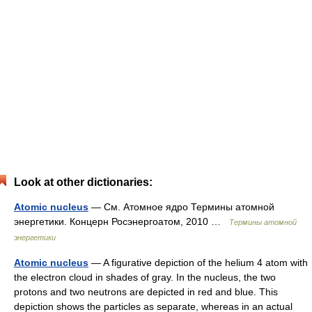
Look at other dictionaries:
Atomic nucleus
— См. Атомное ядро Термины атомной
энергетики. Концерн Росэнергоатом, 2010 …
Термины атомной
энергетики
Atomic nucleus
— A figurative depiction of the helium 4 atom with
the electron cloud in shades of gray. In the nucleus, the two
protons and two neutrons are depicted in red and blue. This
depiction shows the particles as separate, whereas in an actual