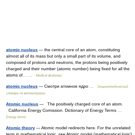
atomic nucleus
— the central core of an atom, constituting
almost all of its mass but only a small part of its volume, and
composed of protons and neutrons, the protons being positively
charged and their number (atomic number) being fixed for all the
atoms of… …
Medical dictionary
atomic nucleus
— Смотри атомное ядро …
Энциклопедический
словарь по металлургии
Atomic nucleus
— The positively charged core of an atom.
California Energy Comission. Dictionary of Energy Terms …
Energy terms
Atomic theory
— Atomic model redirects here. For the unrelated
term in mathematical logic, see Atomic model (mathematical logic).